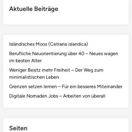
z
Aktuelle Beiträge
e
n
l
e
r
Isländisches Moos (Cetraria islandica)
n
e
Berufliche Neuorientierung über 40 – Neues wagen
n
im besten Alter
–
Weniger Besitz mehr Freiheit – Der Weg zum
F
minimalistischen Leben
ü
Grenzen setzen lernen – Für ein besseres Miteinander
r
e
Digitale Nomaden Jobs – Arbeiten von überall
i
n
b
e
Seiten
s