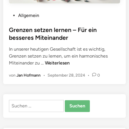
V
Allgemein
e
r
Grenzen setzen lernen – Für ein
ö
besseres Miteinander
f
In unserer heutigen Gesellschaft ist es wichtig,
f
Grenzen setzen zu lernen, um ein harmonisches
e
G
Miteinander zu …
Weiterlesen
n
r
t
von
Jan Hofmann
•
September 28, 2024
•
0
e
l
n
i
z
c
e
h
Suchen
n
t
nach:
s
i
e
n
t