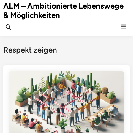
Zum
ALM – Ambitionierte Lebenswege
Inhalt
& Möglichkeiten
springen
Hau
Suche
öffnen
Respekt zeigen