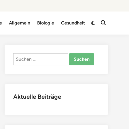
Zu
e
Allgemein
Biologie
Gesundheit
Suche
dunklem
öffnen
Modus
wechseln
Suchen
nach:
Aktuelle Beiträge