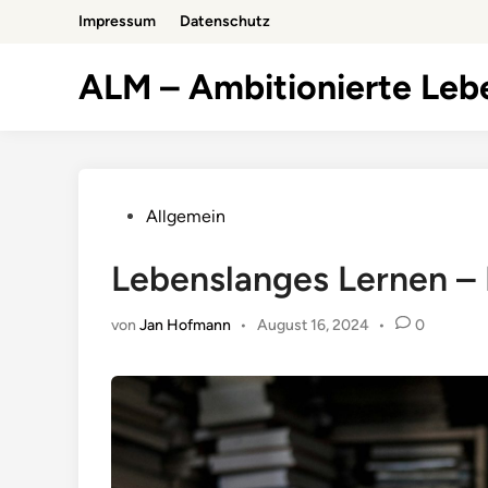
Zum
Impressum
Datenschutz
Inhalt
springen
ALM – Ambitionierte Leb
Veröffentlicht
Allgemein
in
Lebenslanges Lernen – 
von
Jan Hofmann
•
August 16, 2024
•
0