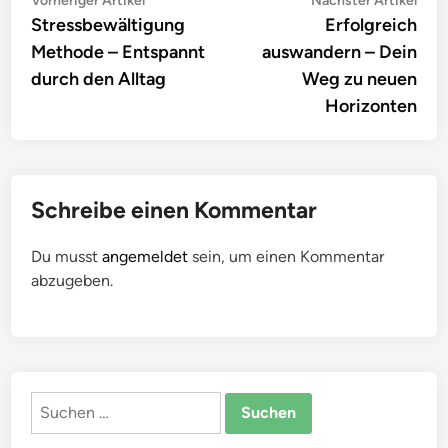
Beitragsnavigation
Vorheriger Artikel
Nächster Artikel
Artikel:
Artik
Stressbewältigung
Erfolgreich
Methode – Entspannt
auswandern – Dein
durch den Alltag
Weg zu neuen
Horizonten
Schreibe einen Kommentar
Du musst
angemeldet
sein, um einen Kommentar
abzugeben.
Suchen
nach: