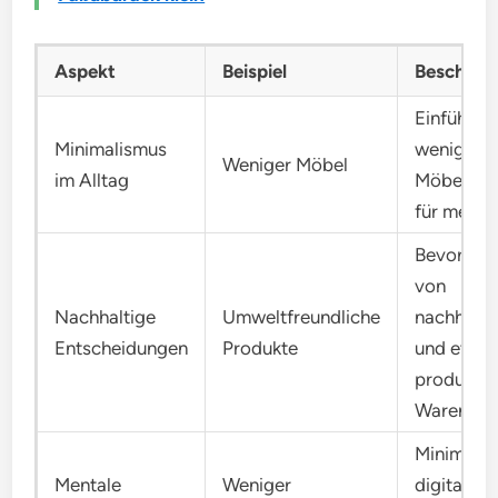
Aspekt
Beispiel
Beschrei
Einführun
Minimalismus
weniger
Weniger Möbel
im Alltag
Möbelstü
für mehr 
Bevorzug
von
Nachhaltige
Umweltfreundliche
nachhalti
Entscheidungen
Produkte
und ethis
produzier
Waren.
Minimier
Mentale
Weniger
digitaler 