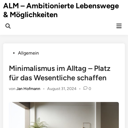
Zum
ALM – Ambitionierte Lebenswege
Inhalt
& Möglichkeiten
springen
Hau
Suche
öffnen
Veröffentlicht
Allgemein
in
Minimalismus im Alltag – Platz
für das Wesentliche schaffen
von
Jan Hofmann
•
August 31, 2024
•
0