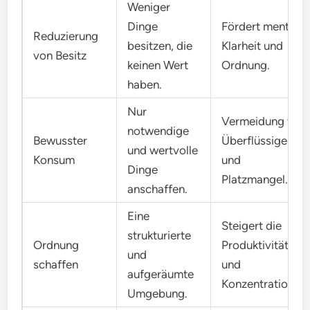
Weniger
Dinge
Fördert mentale
Reduzierung
besitzen, die
Klarheit und
von Besitz
keinen Wert
Ordnung.
haben.
Nur
Vermeidung von
notwendige
Bewusster
Überflüssigem
und wertvolle
Konsum
und
Dinge
Platzmangel.
anschaffen.
Eine
Steigert die
strukturierte
Ordnung
Produktivität
und
schaffen
und
aufgeräumte
Konzentration.
Umgebung.